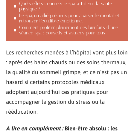
Quels effets concrets le spa a-t-il sur la santé
physique ?
Le spa, un allié précieux pour apaiser le mental et
retrouver l’équilibre émotionnel
Comment profiter pleinement des bienfaits d’une
séance spa : conseils et astuces pour tous
Les recherches menées à l’hôpital vont plus loin
: après des bains chauds ou des soins thermaux,
la qualité du sommeil grimpe, et ce n’est pas un
hasard si certains protocoles médicaux
adoptent aujourd’hui ces pratiques pour
accompagner la gestion du stress ou la
rééducation.
A lire en complément :
Bien-être absolu : les