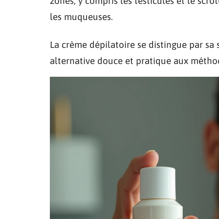
zones, y compris les testicules et le scr
les muqueuses.
La crème dépilatoire se distingue par sa s
alternative douce et pratique aux méthode