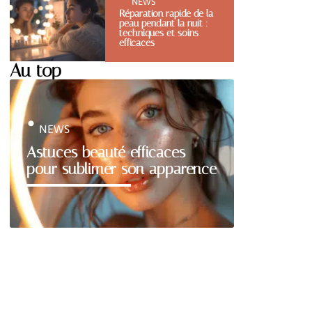
NEWS
Réparation rapide de la
peau pendant la nuit :
techniques et soins
efficaces
Au top
NEWS
Astuces beauté efficaces
pour sublimer son apparence