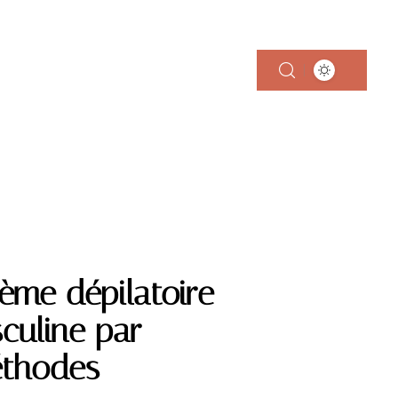
TYLE
ème dépilatoire
culine par
éthodes