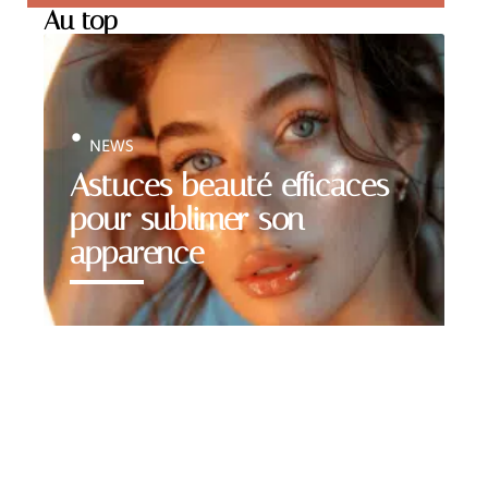
Au top
NEWS
Astuces beauté efficaces
pour sublimer son
apparence