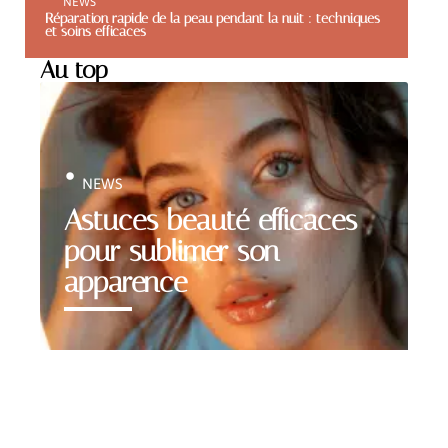
NEWS
Réparation rapide de la peau pendant la nuit : techniques
et soins efficaces
Au top
NEWS
Astuces beauté efficaces
pour sublimer son
apparence