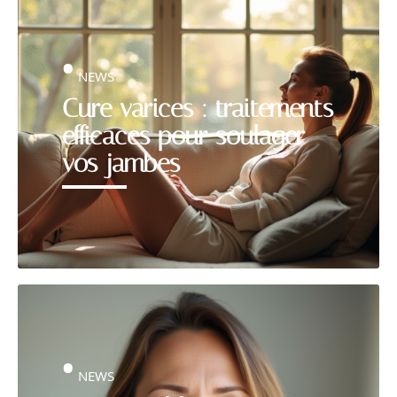
NEWS
Cure varices : traitements
efficaces pour soulager
vos jambes
NEWS