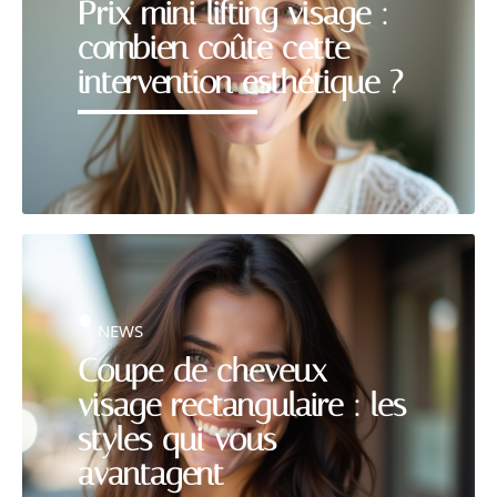
Prix mini lifting visage :
combien coûte cette
intervention esthétique ?
NEWS
Coupe de cheveux
visage rectangulaire : les
styles qui vous
avantagent