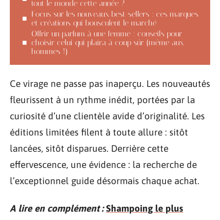
tout le monde cette année ?
Focus sur les nouveaux best-sellers : ces marques
et créations qui bousculent le marché
Offrir un parfum à une femme : conseils pour
choisir celui qui plaira à coup sûr (même aux
hommes !)
Ce virage ne passe pas inaperçu. Les nouveautés
fleurissent à un rythme inédit, portées par la
curiosité d’une clientèle avide d’originalité. Les
éditions limitées filent à toute allure : sitôt
lancées, sitôt disparues. Derrière cette
effervescence, une évidence : la recherche de
l’exceptionnel guide désormais chaque achat.
A lire en complément :
Shampoing le plus