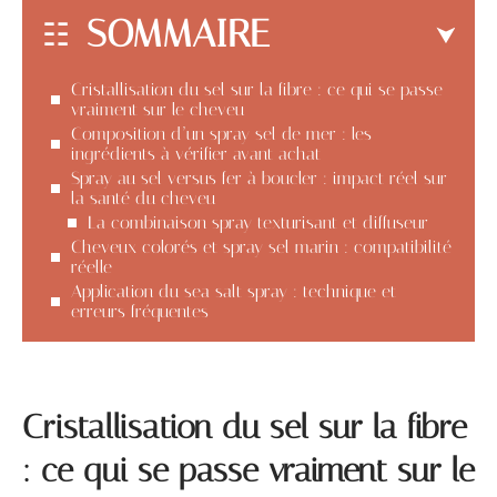
SOMMAIRE
Cristallisation du sel sur la fibre : ce qui se passe
vraiment sur le cheveu
Composition d’un spray sel de mer : les
ingrédients à vérifier avant achat
Spray au sel versus fer à boucler : impact réel sur
la santé du cheveu
La combinaison spray texturisant et diffuseur
Cheveux colorés et spray sel marin : compatibilité
réelle
Application du sea salt spray : technique et
erreurs fréquentes
Cristallisation du sel sur la fibre
: ce qui se passe vraiment sur le