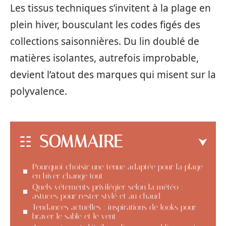
Les tissus techniques s’invitent à la plage en
plein hiver, bousculant les codes figés des
collections saisonnières. Du lin doublé de
matières isolantes, autrefois improbable,
devient l’atout des marques qui misent sur la
polyvalence.
SOMMAIRE
Pourquoi choisir une tenue adaptée pour la plage
en hiver change tout
Quels vêtements privilégier selon la météo :
astuces pour rester stylé et au chaud
Tendances actuelles : inspirations de looks pour
braver le sable et le vent