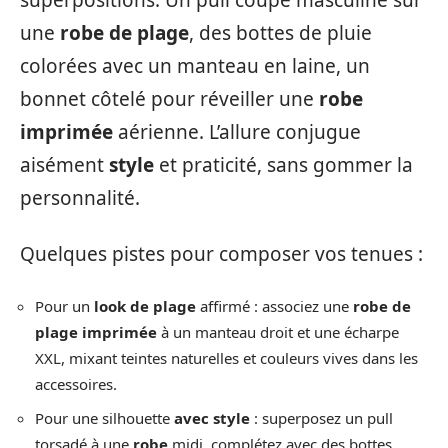
superpositions. Un pull coupe masculine sur
une
robe de plage
, des bottes de pluie
colorées avec un manteau en laine, un
bonnet côtelé pour réveiller une
robe
imprimée
aérienne. L’allure conjugue
aisément
style
et praticité, sans gommer la
personnalité.
Quelques pistes pour composer vos tenues :
Pour un
look de plage
affirmé : associez une
robe de
plage imprimée
à un manteau droit et une écharpe
XXL, mixant teintes naturelles et couleurs vives dans les
accessoires.
Pour une silhouette
avec style
: superposez un pull
torsadé à une
robe
midi, complétez avec des bottes