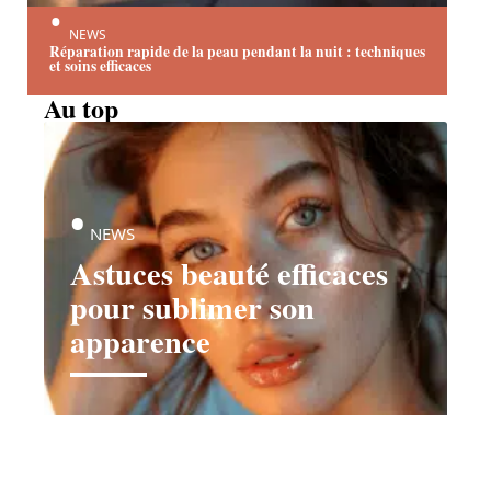
NEWS
Réparation rapide de la peau pendant la nuit : techniques
et soins efficaces
Au top
NEWS
Astuces beauté efficaces
pour sublimer son
apparence