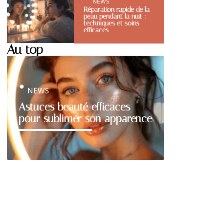
NEWS
Réparation rapide de la
peau pendant la nuit :
techniques et soins
efficaces
Au top
NEWS
Astuces beauté efficaces
pour sublimer son apparence