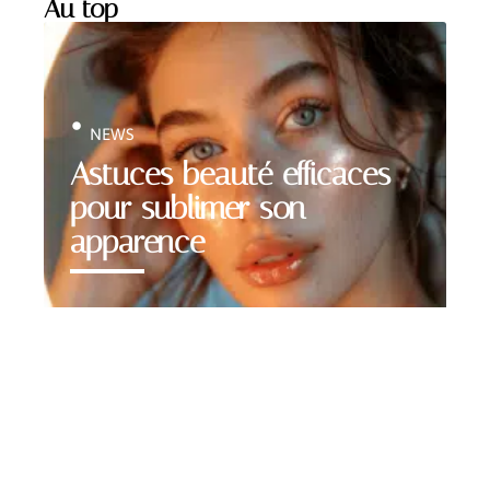
Au top
NEWS
Astuces beauté efficaces
pour sublimer son
apparence